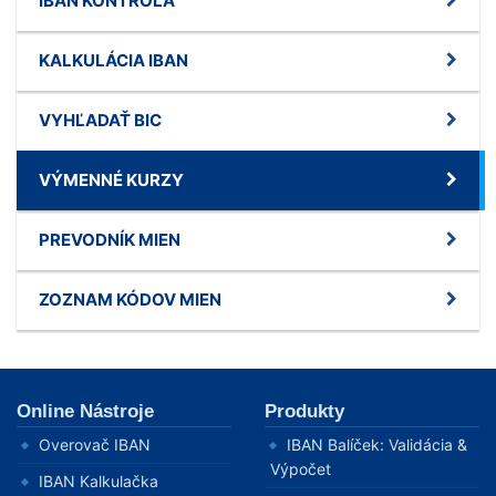
IBAN KONTROLA
KALKULÁCIA IBAN
VYHĽADAŤ BIC
VÝMENNÉ KURZY
PREVODNÍK MIEN
ZOZNAM KÓDOV MIEN
Online Nástroje
Produkty
Overovač IBAN
IBAN Balíček: Validácia &
Výpočet
IBAN Kalkulačka