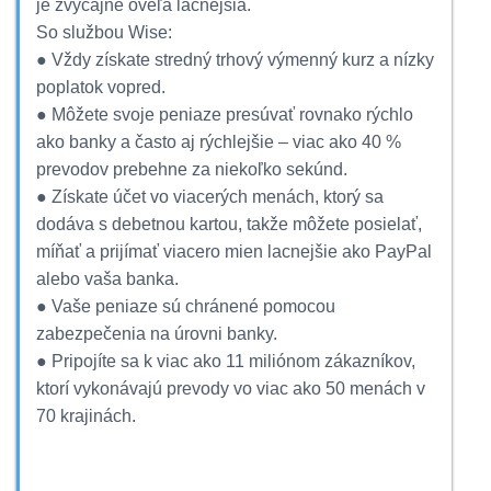
je zvyčajne oveľa lacnejšia.
So službou Wise:
● Vždy získate stredný trhový výmenný kurz a nízky
poplatok vopred.
● Môžete svoje peniaze presúvať rovnako rýchlo
ako banky a často aj rýchlejšie – viac ako 40 %
prevodov prebehne za niekoľko sekúnd.
● Získate účet vo viacerých menách, ktorý sa
dodáva s debetnou kartou, takže môžete posielať,
míňať a prijímať viacero mien lacnejšie ako PayPal
alebo vaša banka.
● Vaše peniaze sú chránené pomocou
zabezpečenia na úrovni banky.
● Pripojíte sa k viac ako 11 miliónom zákazníkov,
ktorí vykonávajú prevody vo viac ako 50 menách v
70 krajinách.