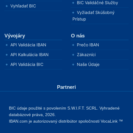
BIC Validáčné Služby
Vyhľadať BIC
Vyžiadať Skúšobný
Prístup
Vývojáry
O nás
API Validácia IBAN
Prečo IBAN
API Kalkulácia IBAN
Zákazníci
API Validácia BIC
Naše Údaje
Partneri
BIC údaje použité s povolením S.W.I.F.T. SCRL. Vyhradené
databázové práva, 2026.
IBAN.com je autorizovaný distribútor spoločnosti VocaLink ™