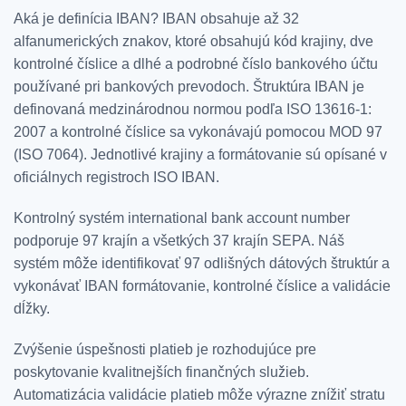
Aká je definícia IBAN? IBAN obsahuje až 32
alfanumerických znakov, ktoré obsahujú kód krajiny, dve
kontrolné číslice a dlhé a podrobné číslo bankového účtu
používané pri bankových prevodoch. Štruktúra IBAN je
definovaná medzinárodnou normou podľa ISO 13616-1:
2007 a kontrolné číslice sa vykonávajú pomocou MOD 97
(ISO 7064). Jednotlivé krajiny a formátovanie sú opísané v
oficiálnych registroch ISO IBAN.
Kontrolný systém international bank account number
podporuje 97 krajín a všetkých 37 krajín SEPA. Náš
systém môže identifikovať 97 odlišných dátových štruktúr a
vykonávať IBAN formátovanie, kontrolné číslice a validácie
dĺžky.
Zvýšenie úspešnosti platieb je rozhodujúce pre
poskytovanie kvalitnejších finančných služieb.
Automatizácia validácie platieb môže výrazne znížiť stratu