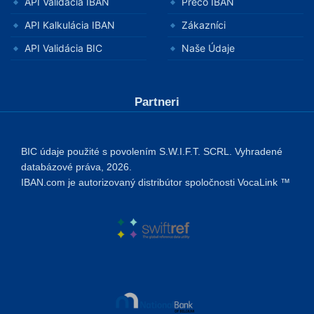
API Validácia IBAN
Prečo IBAN
API Kalkulácia IBAN
Zákazníci
API Validácia BIC
Naše Údaje
Partneri
BIC údaje použité s povolením S.W.I.F.T. SCRL. Vyhradené
databázové práva, 2026.
IBAN.com je autorizovaný distribútor spoločnosti VocaLink ™