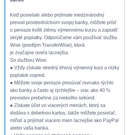
Keď posielate alebo prijímate medzinárodný
prevod prostredníctvom svojej banky, môžete prísť
o peniaze kvôli zlému výmennému kurzu a zaplatiť
skryté poplatky. Odporúčame vám používať službu
Wise (predtým TransferWise), ktorá
je zvyčajne oveľa lacnejšia.
So službou Wise:
● Vždy získate stredný trhový výmenný kurz a nízky
poplatok vopred.
● Môžete svoje peniaze presúvať rovnako rýchlo
ako banky a často aj rýchlejšie – viac ako 40 %
prevodov prebehne za niekoľko sekúnd.
● Získate účet vo viacerých menách, ktorý sa
dodáva s debetnou kartou, takže môžete posielať,
míňať a prijímať viacero mien lacnejšie ako PayPal
alebo vaša banka.