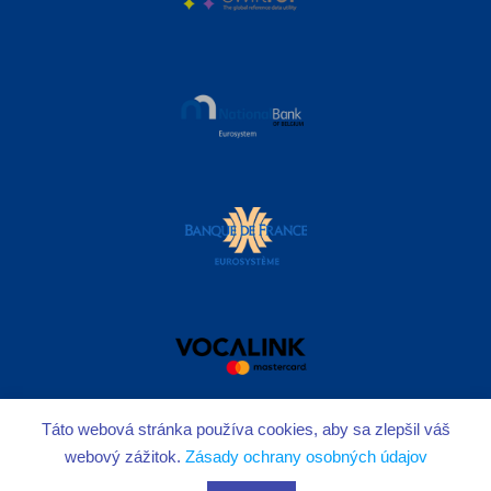
Táto webová stránka používa cookies, aby sa zlepšil váš
webový zážitok.
Zásady ochrany osobných údajov
Autorské práva vyhradené © 2026
IBAN