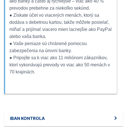
ako banky a často aj rýchlejšie – viac ako 40 %
prevodov prebehne za niekoľko sekúnd.
● Získate účet vo viacerých menách, ktorý sa
dodáva s debetnou kartou, takže môžete posielať,
míňať a prijímať viacero mien lacnejšie ako PayPal
alebo vaša banka.
● Vaše peniaze sú chránené pomocou
zabezpečenia na úrovni banky.
● Pripojíte sa k viac ako 11 miliónom zákazníkov,
ktorí vykonávajú prevody vo viac ako 50 menách v
70 krajinách.
IBAN KONTROLA