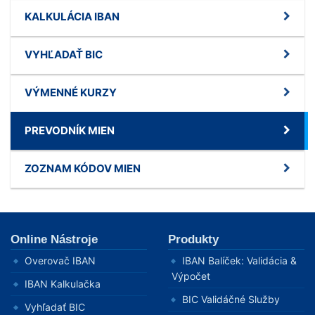
KALKULÁCIA IBAN
VYHĽADAŤ BIC
VÝMENNÉ KURZY
PREVODNÍK MIEN
ZOZNAM KÓDOV MIEN
Online Nástroje
Produkty
Overovač IBAN
IBAN Balíček: Validácia &
Výpočet
IBAN Kalkulačka
BIC Validáčné Služby
Vyhľadať BIC