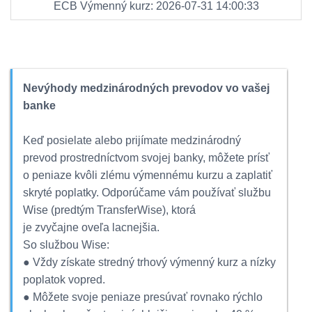
ECB Výmenný kurz: 2026-07-31 14:00:33
Nevýhody medzinárodných prevodov vo vašej
banke
Keď posielate alebo prijímate medzinárodný
prevod prostredníctvom svojej banky, môžete prísť
o peniaze kvôli zlému výmennému kurzu a zaplatiť
skryté poplatky. Odporúčame vám používať službu
Wise (predtým TransferWise), ktorá
je zvyčajne oveľa lacnejšia.
So službou Wise:
● Vždy získate stredný trhový výmenný kurz a nízky
poplatok vopred.
● Môžete svoje peniaze presúvať rovnako rýchlo