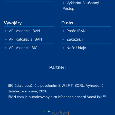
Vyžiadať Skúšobný
Prístup
Vývojáry
O nás
API Validácia IBAN
Prečo IBAN
API Kalkulácia IBAN
Zákazníci
API Validácia BIC
Naše Údaje
Partneri
BIC údaje použité s povolením S.W.I.F.T. SCRL. Vyhradené
databázové práva, 2026.
IBAN.com je autorizovaný distribútor spoločnosti VocaLink ™